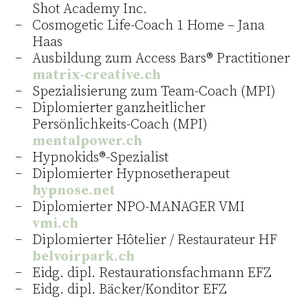
Shot Academy Inc.
Cosmogetic Life-Coach 1 Home – Jana
Haas
Ausbildung zum Access Bars® Practitioner
matrix-creative.ch
Spezialisierung zum Team-Coach (MPI)
Diplomierter ganzheitlicher
Persönlichkeits-Coach (MPI)
mentalpower.ch
Hypnokids®-Spezialist
Diplomierter Hypnosetherapeut
hypnose.net
Diplomierter NPO-MANAGER VMI
vmi.ch
Diplomierter Hôtelier / Restaurateur HF
belvoirpark.ch
Eidg. dipl. Restaurationsfachmann EFZ
Eidg. dipl. Bäcker/Konditor EFZ